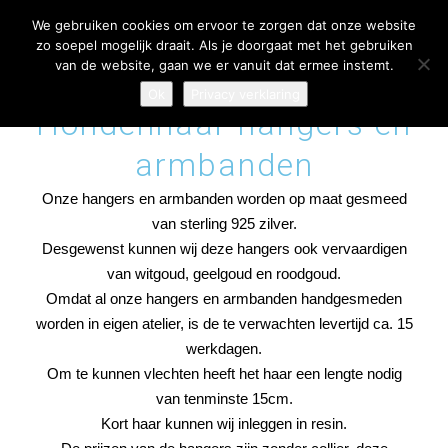
We gebruiken cookies om ervoor te zorgen dat onze website
zo soepel mogelijk draait. Als je doorgaat met het gebruiken
van de website, gaan we er vanuit dat ermee instemt.
Ok
Privacy verklaring
Hondenhaar hangers en
armbanden
Onze hangers en armbanden worden op maat gesmeed
van sterling 925 zilver.
Desgewenst kunnen wij deze hangers ook vervaardigen
van witgoud, geelgoud en roodgoud.
Omdat al onze hangers en armbanden handgesmeden
worden in eigen atelier, is de te verwachten levertijd ca. 15
werkdagen.
Om te kunnen vlechten heeft het haar een lengte nodig
van tenminste 15cm.
Kort haar kunnen wij inleggen in resin.